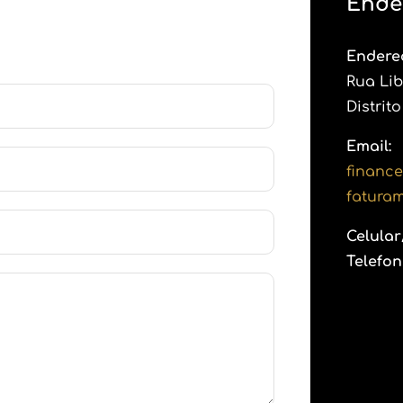
Ende
Endere
Rua Lib
Distrit
Email:
financ
fatura
Celula
Telefon