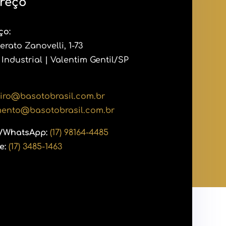
reço
ço:
erato Zanovelli, 1-73
o Industrial | Valentim Gentil/SP
eiro@basotobrasil.com.br
mento@basotobrasil.com.br
r/WhatsApp:
(17) 98164-4485
e:
(17) 3485-1463