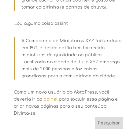
grande cachorro chamado Rex e gosto de
tomar caipirinha (e banhos de chuva).
…ou alguma coisa assim:
A Companhia de Miniaturas XYZ foi fundada
em 1971, e desde então tem fornecido
miniaturas de qualidade ao público.
Localizada na cidade de Itu, a XYZ emprega
mais de 2.000 pessoas e faz coisas
grandiosas para a comunidade da cidade.
Como um novo usuário do WordPress, você
deveria ir ao
painel
para excluir essa página e
criar novas páginas para o seu conteúdo.
Divirta-se!
Pesquisar